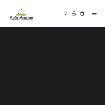
Poudres pour bubble tea
Sirops pour bubble tea
Thés pour bubble tea
opping / Perles de tapioca / Boules de jus / Juice ba
pour bubble tea
Haricots rouges / Red beans
Voici le seul résultat
Aloe Vera au sirop
Pailles pour gobelets à bubble tea
Gobelets à bubble tea
ouvercles / Films d’étanchéité scellant pour gobel
bubble tea
Shaker doseur 500 ml