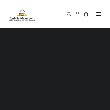
Poudres pour bubble tea
Sirops pour bubble tea
Thés pour bubble tea
opping / Perles de tapioca / Boules de jus / Juice ba
pour bubble tea
Haricots rouges / Red beans
Voici le seul résultat
Aloe Vera au sirop
Pailles pour gobelets à bubble tea
Gobelets à bubble tea
ouvercles / Films d’étanchéité scellant pour gobel
bubble tea
RUPTURE DE STOCK
Shaker doseur 500 ml