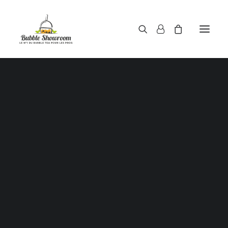
Poudres pour bubble tea
Sirops pour bubble tea
Thés pour bubble tea
opping / Perles de tapioca / Boules de jus / Juice ba
pour bubble tea
Haricots rouges / Red beans
Voici le seul résultat
Aloe Vera au sirop
Pailles pour gobelets à bubble tea
Gobelets à bubble tea
ouvercles / Films d’étanchéité scellant pour gobel
bubble tea
Shaker doseur 500 ml