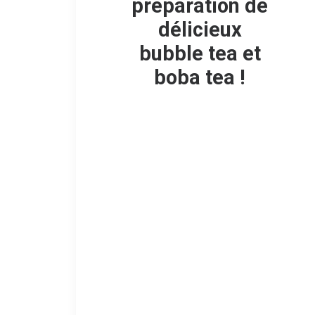
préparation de
délicieux
bubble tea et
boba tea !