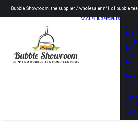
Bubble Showroom, the supplier / wholesaler n°1 of bubble tea
ACCUEIL
INGRÉDIENTS
Poud
tea
Sirop
tea
Thés
tea
Toppi
tapio
jus /
bubb
Haric
Red 
Aloe 