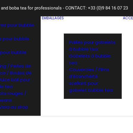
 and boba tea for professionals - CONTACT: +33 (0)9 84 16 07 23
EMBALLAGES
ACCE
res pour bubble
s pour bubble
Pailles pour gobelets
à bubble tea
 pour bubble
Gobelets à bubble
tea
ng / Perles de
Couvercles / Films
ca / Boules de
d’étanchéité
 Juice ball pour
scellant pour
le tea
gobelet bubble tea
ots rouges /
beans
Vera au sirop