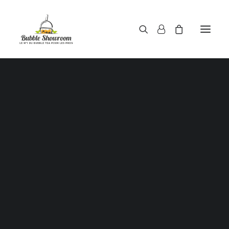
Poudres pour bubble tea
Sirops pour bubble tea
Thés pour bubble tea
opping / Perles de tapioca / Boules de jus / Juice ba
pour bubble tea
Haricots rouges / Red beans
Aloe Vera au sirop
Pailles pour gobelets à bubble tea
Gobelets à bubble tea
ouvercles / Films d’étanchéité scellant pour gobel
bubble tea
Shaker doseur 500 ml