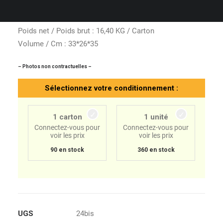
Unité : 3,85 KG
Standard / Carton : 3,85 KG *4 BTLS
Poids net / Poids brut : 16,40 KG / Carton
Volume / Cm : 33*26*35
– Photos non contractuelles –
Sélectionnez votre conditionnement :
1 carton
1 unité
Connectez-vous pour
Connectez-vous pour
voir les prix
voir les prix
90 en stock
360 en stock
UGS
24bis