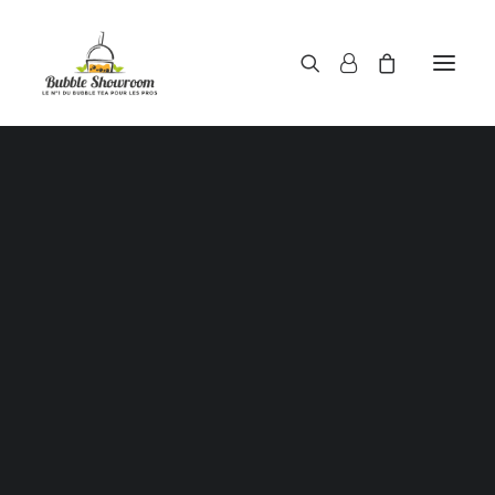
Poudres pour bubble tea
Sirops pour bubble tea
Thés pour bubble tea
PROMO !
opping / Perles de tapioca / Boules de jus / Juice ba
pour bubble tea
Haricots rouges / Red beans
Aloe Vera au sirop
Pailles pour gobelets à bubble tea
Gobelets à bubble tea
ouvercles / Films d’étanchéité scellant pour gobel
bubble tea
Shaker doseur 500 ml