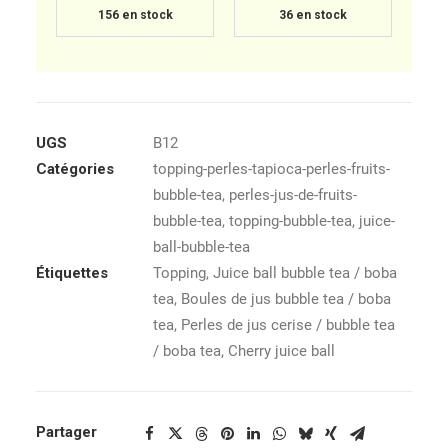
156 en stock
36 en stock
UGS
B12
Catégories
topping-perles-tapioca-perles-fruits-
bubble-tea
,
perles-jus-de-fruits-
bubble-tea
,
topping-bubble-tea
,
juice-
ball-bubble-tea
Étiquettes
Topping
,
Juice ball bubble tea / boba
tea
,
Boules de jus bubble tea / boba
tea
,
Perles de jus cerise / bubble tea
/ boba tea
,
Cherry juice ball
Partager