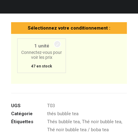
– Photos non contractuelles –
Sélectionnez votre conditionnement :
1 unité
Connectez-vous pour
voir les prix
47 en stock
UGS
T03
Catégorie
thés bubble tea
Étiquettes
Thés bubble tea
,
Thé noir bubble tea
,
Thé noir bubble tea / boba tea