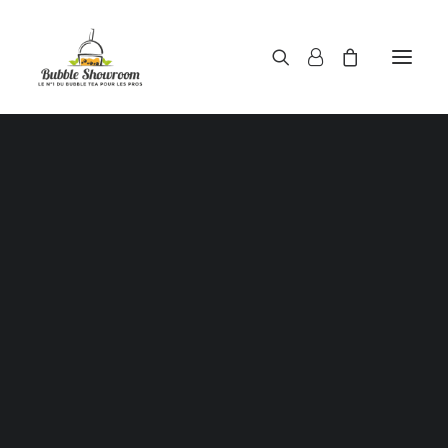
Poudres pour bubble tea
Sirops pour bubble tea
Thés pour bubble tea
opping / Perles de tapioca / Boules de jus / Juice ba
pour bubble tea
Haricots rouges / Red beans
Aloe Vera au sirop
Pailles pour gobelets à bubble tea
Gobelets à bubble tea
ouvercles / Films d’étanchéité scellant pour gobel
bubble tea
Shaker doseur 500 ml