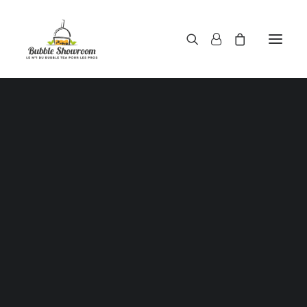
Poudres pour bubble tea
Sirops pour bubble tea
Thés pour bubble tea
opping / Perles de tapioca / Boules de jus / Juice ba
pour bubble tea
Haricots rouges / Red beans
Aloe Vera au sirop
Pailles pour gobelets à bubble tea
Gobelets à bubble tea
ouvercles / Films d’étanchéité scellant pour gobel
bubble tea
Shaker doseur 500 ml