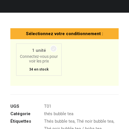
– Photos non contractuelles –
Sélectionnez votre conditionnement :
1 unité
Connectez-vous pour
voir les prix
34 en stock
UGS
T01
Catégorie
thés bubble tea
Étiquettes
Thés bubble tea
,
Thé noir bubble tea
,
Thé noir bubble tea / boba tea