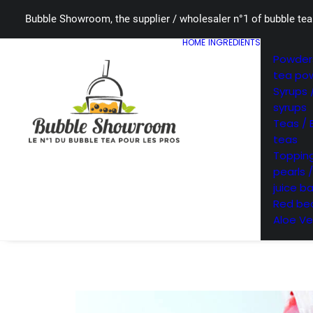
Bubble Showroom, the supplier / wholesaler n°1 of bubble tea
HOME
INGREDIENTS
Powders
tea po
Syrups 
syrups
Teas / 
teas
Topping
pearls 
juice ba
Red bea
Aloe Ve