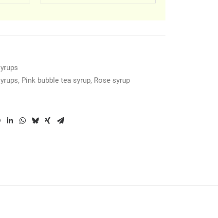
syrups
syrups
,
Pink bubble tea syrup
,
Rose syrup