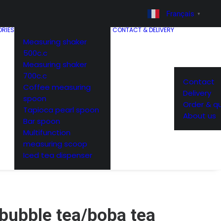
Français
▼
RIES
CONTACT & DELIVERY
Measuring shaker
500c.c
Measuring shaker
700c.c
Contact
Coffee measuring
Delivery
spoon
Order & q
Tapioca pearl spoon
About us
Bar spoon
Multifunction
measuring scoop
Iced tea dispenser
 bubble tea/boba tea