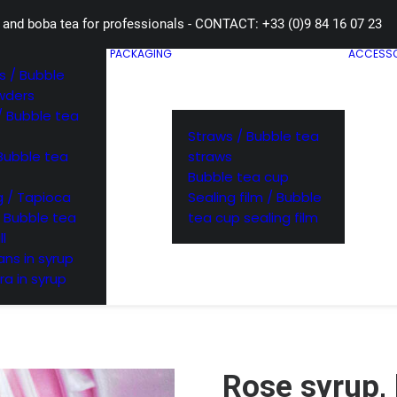
 and boba tea for professionals - CONTACT: +33 (0)9 84 16 07 23
PACKAGING
ACCESSO
 / Bubble
wders
/ Bubble tea
Straws / Bubble tea
Bubble tea
straws
Bubble tea cup
 / Tapioca
Sealing film / Bubble
/ Bubble tea
tea cup sealing film
ll
ns in syrup
ra in syrup
Rose syrup,