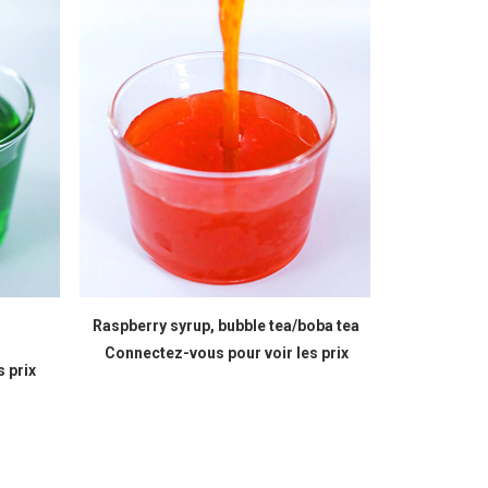
READ MORE
Raspberry syrup, bubble tea/boba tea
Fructos
Connectez-vous pour voir les prix
Connectez
 prix