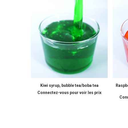
READ MORE
Kiwi syrup, bubble tea/boba tea
Raspbe
Connectez-vous pour voir les prix
Conn