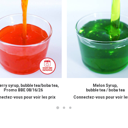
READ MORE
READ MORE
rry syrup, bubble tea/boba tea,
Melon Syrup,
Promo BBE 08/16/26
bubble tea / boba tea
ectez-vous pour voir les prix
Connectez-vous pour voir les