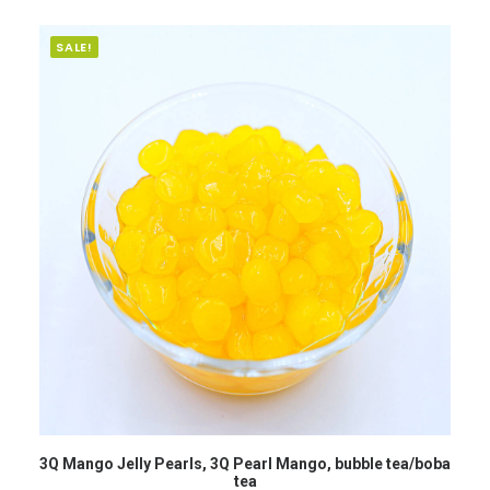
SALE!
READ MORE
3Q Mango Jelly Pearls, 3Q Pearl Mango, bubble tea/boba
tea