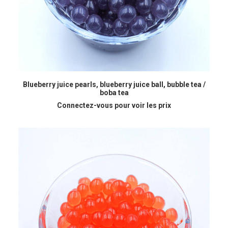
READ MORE
Blueberry juice pearls, blueberry juice ball, bubble tea /
boba tea
Connectez-vous pour voir les prix