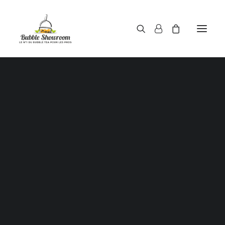
Powders / Bubble tea powders
Syrups / Bubble tea syrups
Teas / Bubble tea teas
Topping / Tapioca pearls / Bubble tea juice ball
Red beans in syrup
Aloe Vera in syrup
Showing 1–20 of 29 results
Straws / Bubble tea straws
Bubble tea cup
Sealing film / Bubble tea cup sealing film
Measuring shaker 500c.c
Measuring shaker 700c.c
SALE!
Coffee measuring spoon