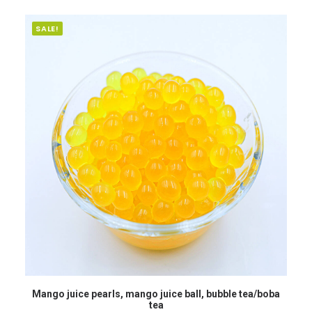
SALE!
READ MORE
Mango juice pearls, mango juice ball, bubble tea/boba
tea