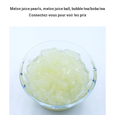
READ MORE
Melon juice pearls, melon juice ball, bubble tea/boba tea
Connectez-vous pour voir les prix